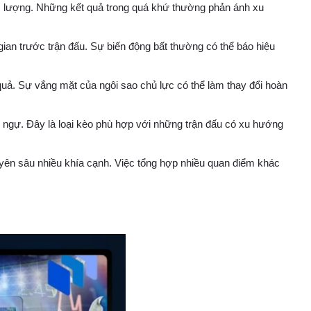
ực lượng. Những kết quả trong quá khứ thường phản ánh xu
 gian trước trận đấu. Sự biến động bất thường có thể báo hiệu
uả. Sự vắng mặt của ngôi sao chủ lực có thể làm thay đổi hoàn
g ngự. Đây là loại kèo phù hợp với những trận đấu có xu hướng
uyên sâu nhiều khía cạnh. Việc tổng hợp nhiều quan điểm khác