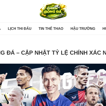
Á
LỊCH THI ĐẤU
TIN THỂ THAO
HẬU TRƯỜNG
H
G ĐÁ – CẬP NHẬT TỶ LỆ CHÍNH XÁC N