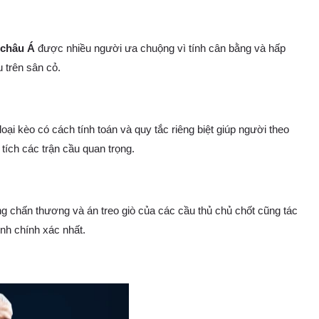
o châu Á
được nhiều người ưa chuộng vì tính cân bằng và hấp
u trên sân cỏ.
ại kèo có cách tính toán và quy tắc riêng biệt giúp người theo
ích các trận cầu quan trọng.
ng chấn thương và án treo giò của các cầu thủ chủ chốt cũng tác
ịnh chính xác nhất.