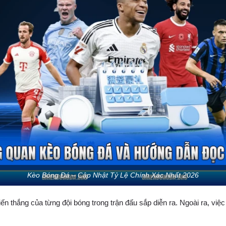
Kèo Bóng Đá – Cập Nhật Tỷ Lệ Chính Xác Nhất 2026
n thắng của từng đội bóng trong trận đấu sắp diễn ra. Ngoài ra, việc