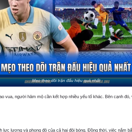
Mẹo theo dõi trận đấu hiệu quả nhất
ao vua, người hâm mộ cần kết hợp nhiều yếu tố khác. Bên cạnh đó, vi
h lực lượng và phong độ của cả hai đội bóng. Đồng thời, việc nắm bắt 