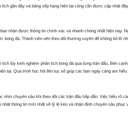
 tích gần đây và bảng xếp hạng hiện tại cũng cần được cập nhật đầy
c bạn nhận được thông tin chính xác và nhanh chóng nhất hiện nay. Ng
c bóng đá. Thành viên nên theo dõi thường xuyên để không bỏ lỡ nhữn
i tích lũy kinh nghiệm phân tích bóng đá qua từng trận đấu. Bên cạnh
ện tại. Quá trình học hỏi liên tục sẽ giúp các bạn ngày càng am hiểu
nhìn chuyên sâu khi theo dõi các trận đấu hấp dẫn. Việc hiểu rõ cá
p nhật thông tin mới nhất về tỷ lệ kèo và nhận định chuyên sâu phụ