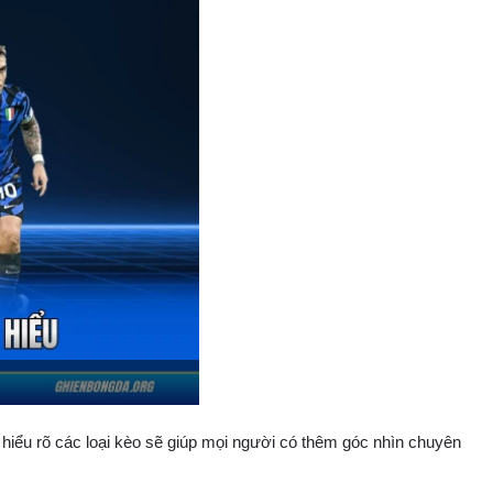
 hiểu rõ các loại kèo sẽ giúp mọi người có thêm góc nhìn chuyên