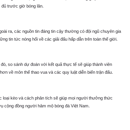
 đủ trước giờ bóng lăn.
oài ra, các nguồn tin đáng tin cậy thường có đội ngũ chuyên gia
g tin tức nóng hổi về các giải đấu hấp dẫn trên toàn thế giới.
 đó, so sánh dự đoán với kết quả thực tế sẽ giúp thành viên
 hơn về môn thể thao vua và các quy luật diễn biến trận đấu.
c loại kèo và cách phân tích sẽ giúp mọi người thưởng thức
c vụ cộng đồng người hâm mộ bóng đá Việt Nam.